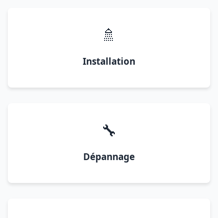
🚿
Installation
🔧
Dépannage