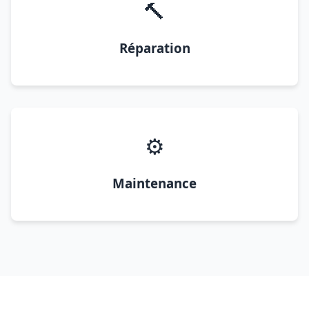
🔨
Réparation
⚙️
Maintenance