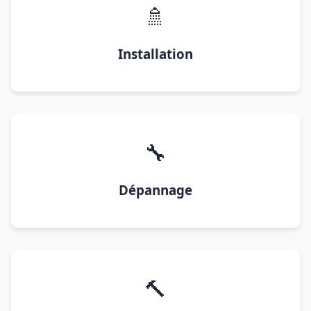
🚿
Installation
🔧
Dépannage
🔨