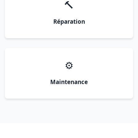
🔨
Réparation
⚙️
Maintenance