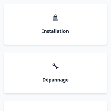
🚿
Installation
🔧
Dépannage