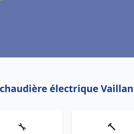
 chaudière électrique Vailla
🔧
🔨