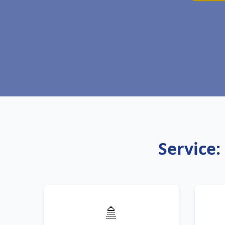
Service:
🚿