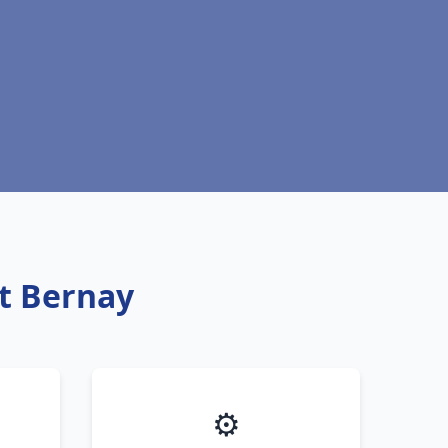
nt Bernay
⚙️