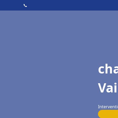
📞
cha
Vai
Interventi