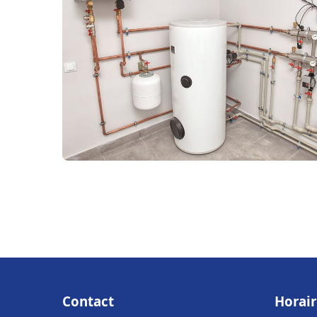
Contact
Horair