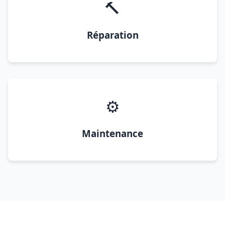
🔨
Réparation
⚙️
Maintenance