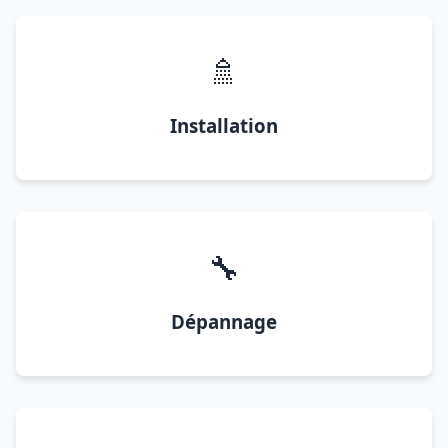
🚿
Installation
🔧
Dépannage