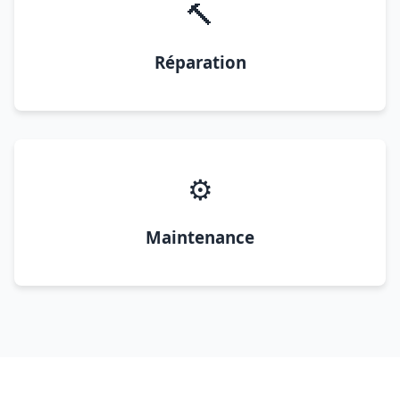
🔨
Réparation
⚙️
Maintenance