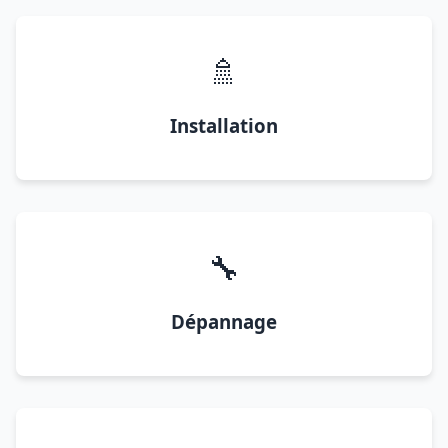
🚿
Installation
🔧
Dépannage