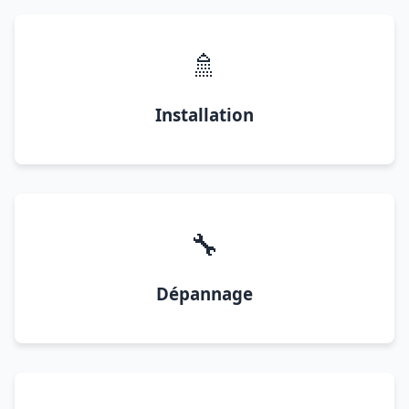
🚿
Installation
🔧
Dépannage