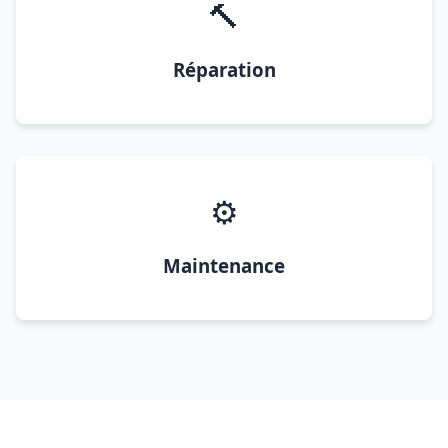
🔨
Réparation
⚙️
Maintenance