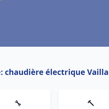
: chaudière électrique Vaill
🔧
🔨