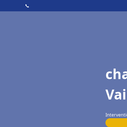
📞
cha
Vai
Interventi