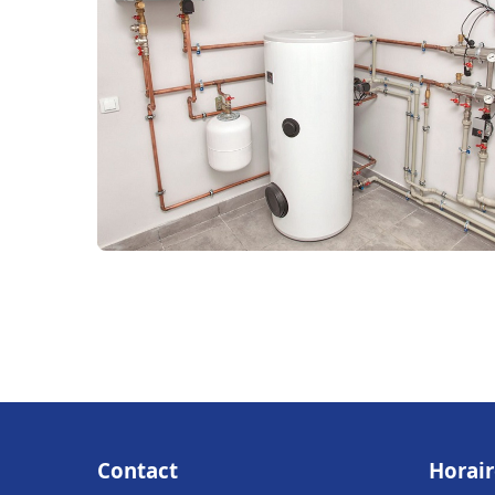
Contact
Horair