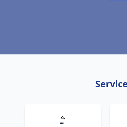
Service
🚿