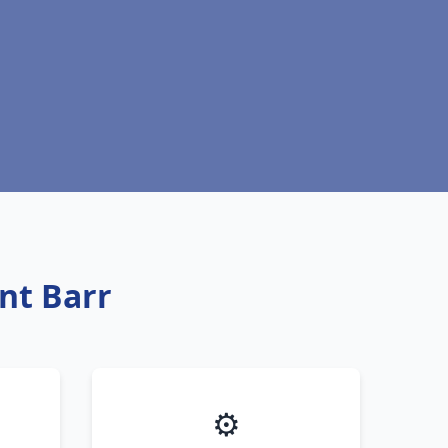
ant Barr
⚙️