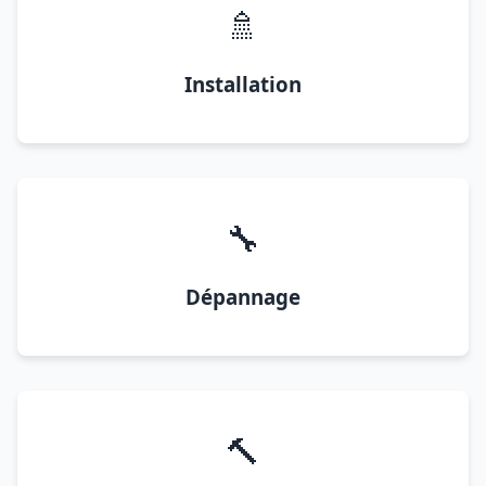
🚿
Installation
🔧
Dépannage
🔨