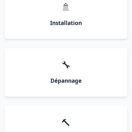
🚿
Installation
🔧
Dépannage
🔨