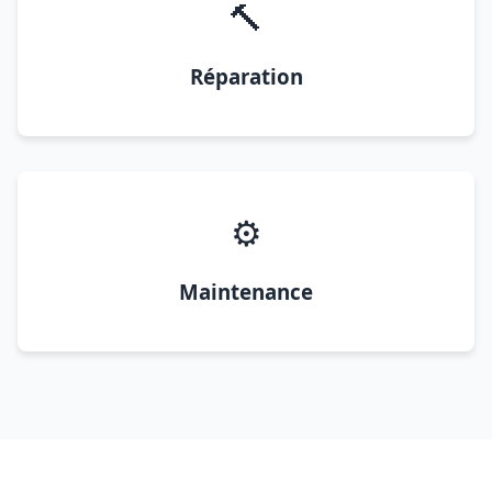
🔨
Réparation
⚙️
Maintenance