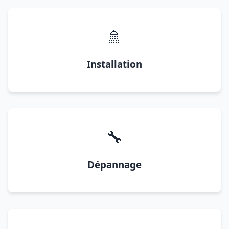
🚿
Installation
🔧
Dépannage