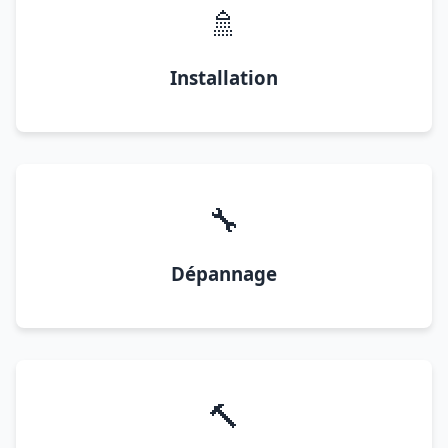
🚿
Installation
🔧
Dépannage
🔨