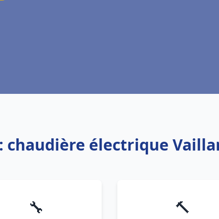
: chaudière électrique Vaill
🔧
🔨