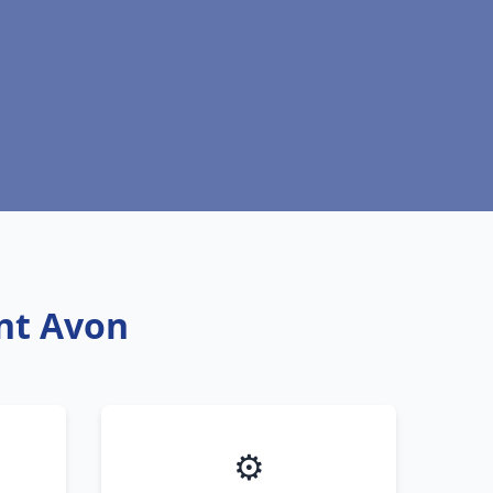
ant Avon
⚙️