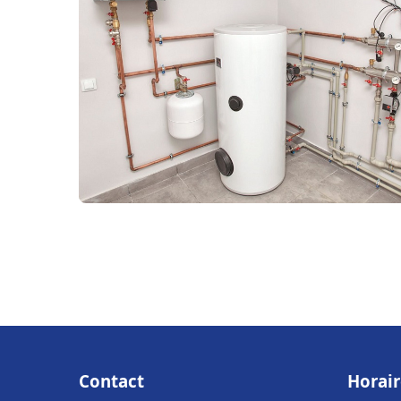
Contact
Horair