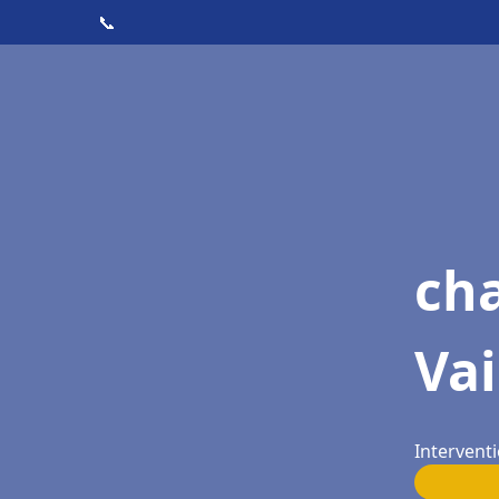
📞
cha
Vai
Interventi