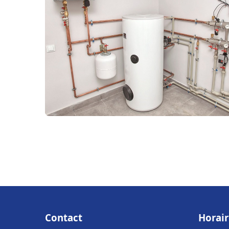
Contact
Horair