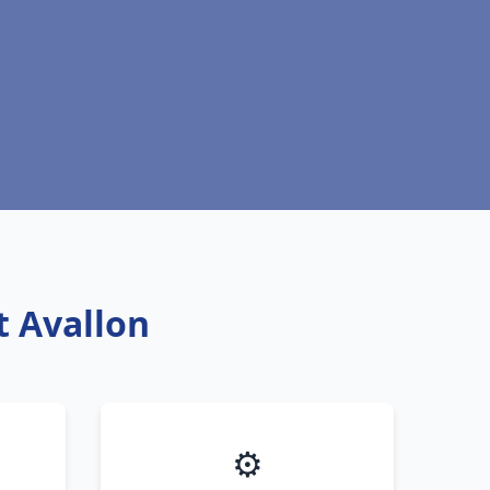
t Avallon
⚙️