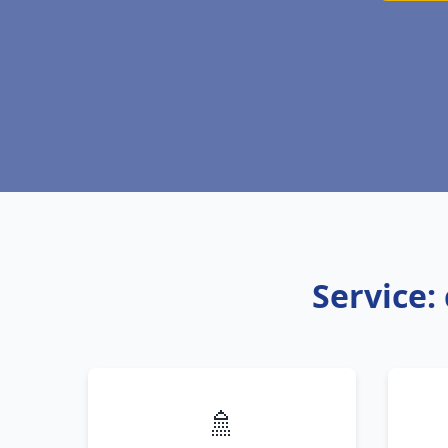
Service:
🚿