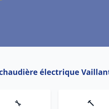
 chaudière électrique Vaillan
🔧
🔨