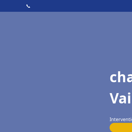
📞
cha
Vai
Interventi