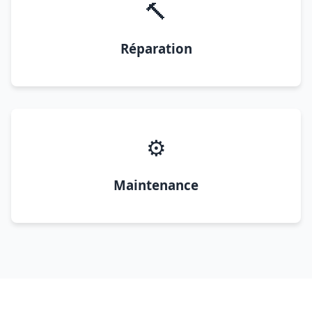
🔨
Réparation
⚙️
Maintenance