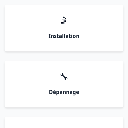
🚿
Installation
🔧
Dépannage