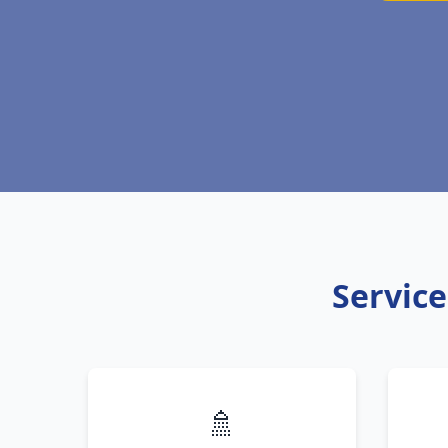
Service
🚿