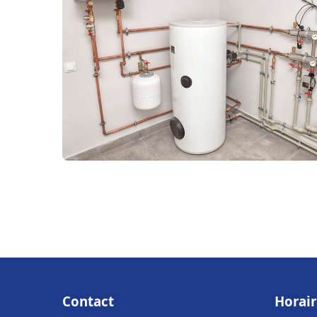
Contact
Horair