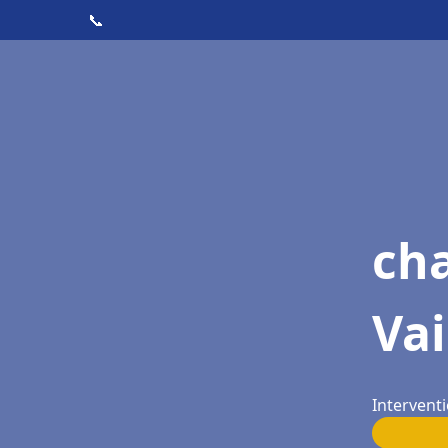
📞
cha
Vai
Interventi