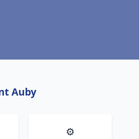
ant Auby
⚙️