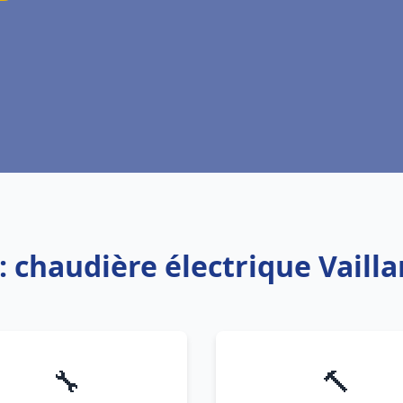
: chaudière électrique Vaill
🔧
🔨