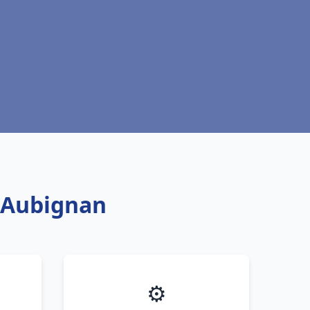
t Aubignan
⚙️