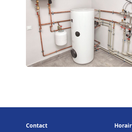
Contact
Horair