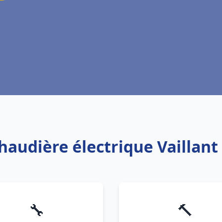
chaudière électrique Vaillan
🔧
🔨