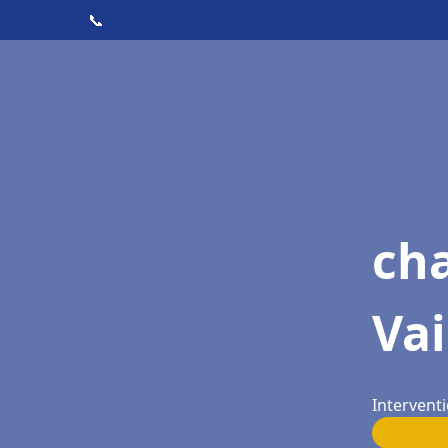
📞
cha
Va
Intervent