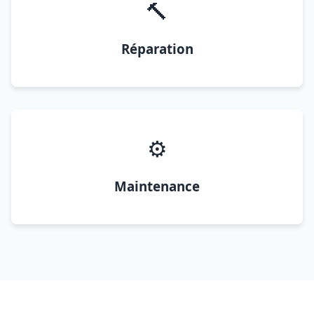
🔨
Réparation
⚙️
Maintenance