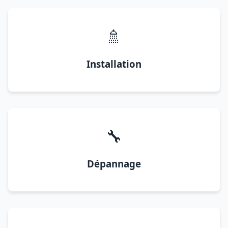
🚿
Installation
🔧
Dépannage