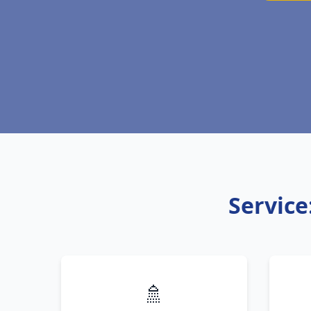
Service
🚿