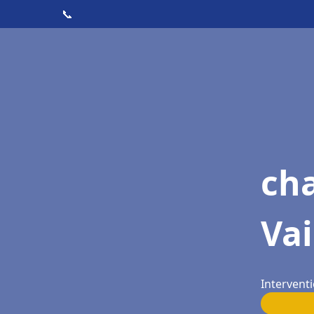
📞
cha
Vai
Interventi