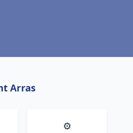
nt Arras
⚙️