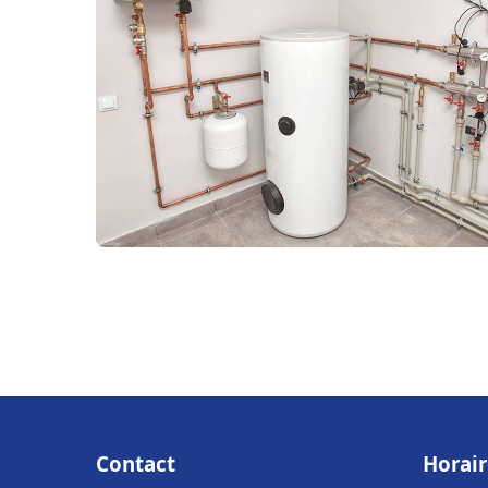
Contact
Horair