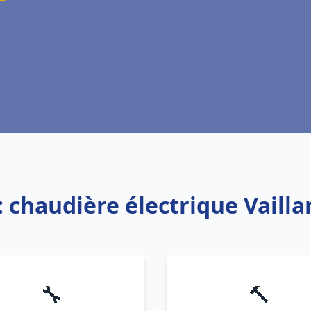
: chaudière électrique Vailla
🔧
🔨