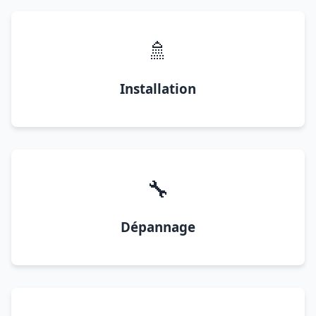
🚿
Installation
🔧
Dépannage