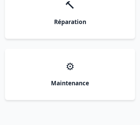
🔨
Réparation
⚙️
Maintenance