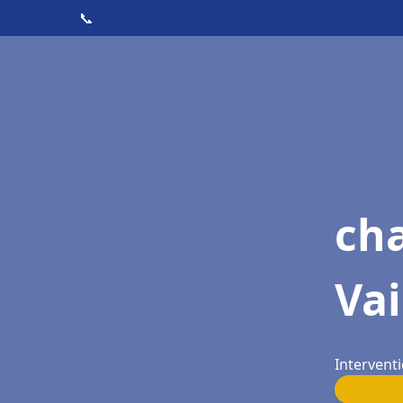
📞
cha
Vai
Interventi