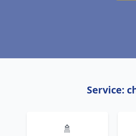
Service: c
🚿