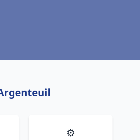
 Argenteuil
⚙️