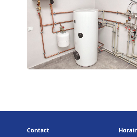
Contact
Horair