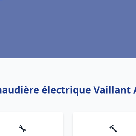
haudière électrique Vaillant
🔧
🔨