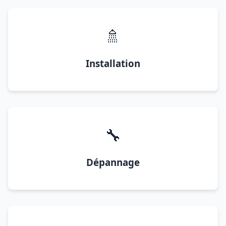
🚿
Installation
🔧
Dépannage