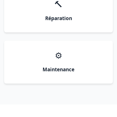
🔨
Réparation
⚙️
Maintenance