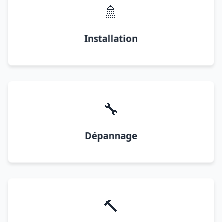
🚿
Installation
🔧
Dépannage
🔨