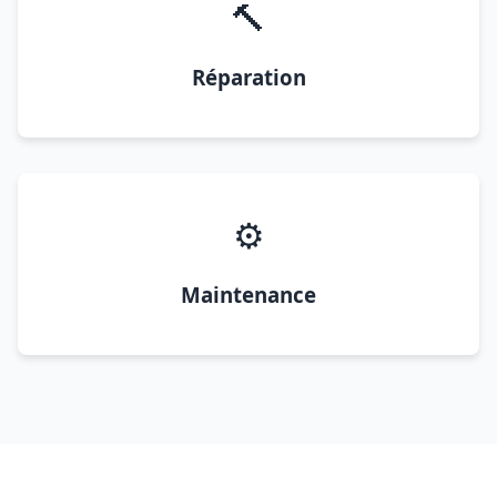
🔨
Réparation
⚙️
Maintenance