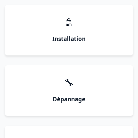
🚿
Installation
🔧
Dépannage