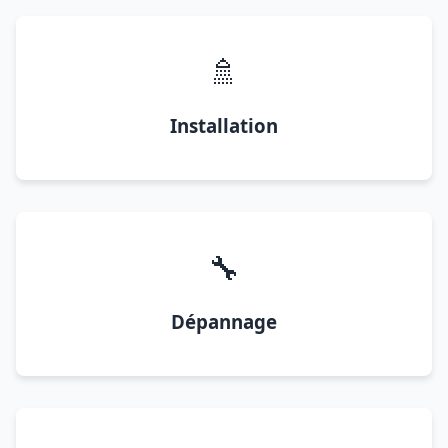
🚿
Installation
🔧
Dépannage