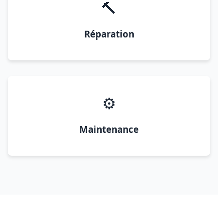
🔨
Réparation
⚙️
Maintenance