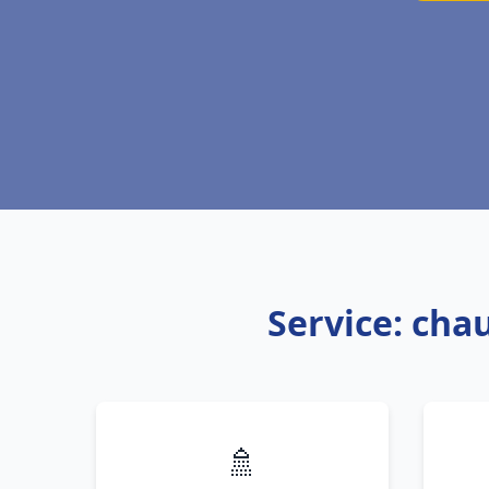
Service: cha
🚿