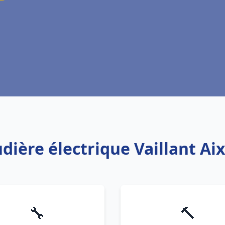
udière électrique Vaillant Ai
🔧
🔨