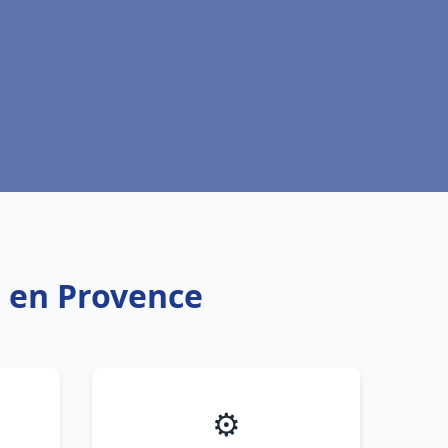
x en Provence
⚙️