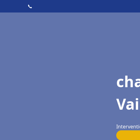
📞
cha
Vai
Interventi