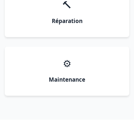
🔨
Réparation
⚙️
Maintenance