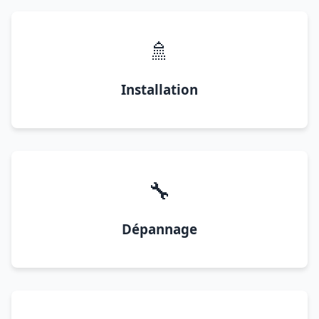
🚿
Installation
🔧
Dépannage