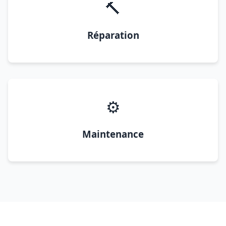
🔨
Réparation
⚙️
Maintenance