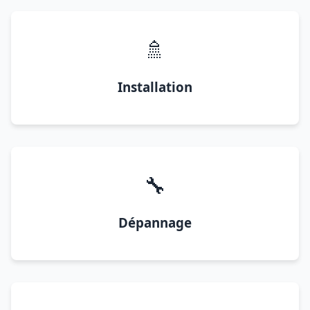
🚿
Installation
🔧
Dépannage