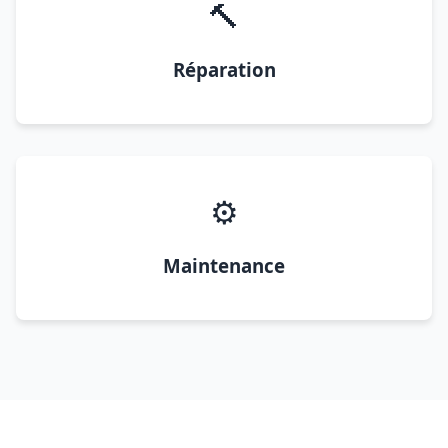
🔨
Réparation
⚙️
Maintenance