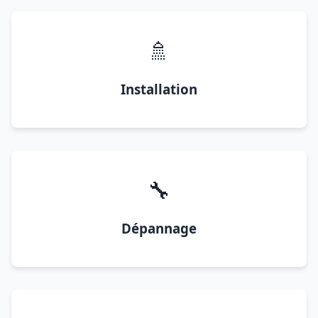
🚿
Installation
🔧
Dépannage