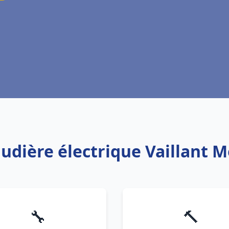
audière électrique Vaillant M
🔧
🔨