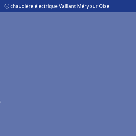
🕒 chaudière électrique Vaillant Méry sur Oise
e