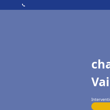
📞
cha
Vai
Interventi