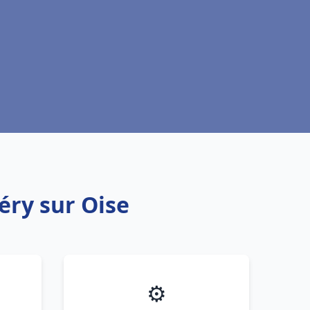
éry sur Oise
⚙️