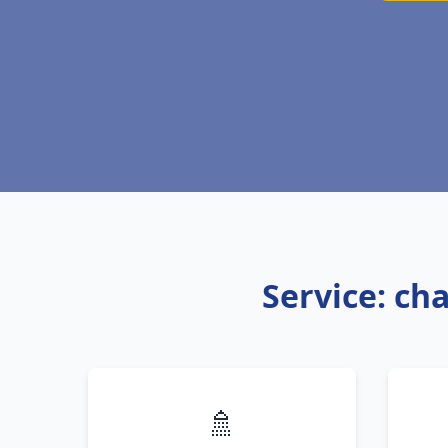
Service: ch
🚿