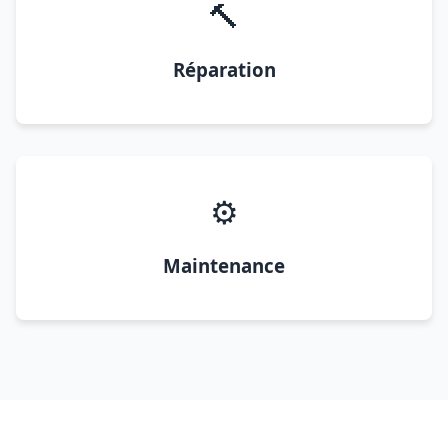
🔨
Réparation
⚙️
Maintenance