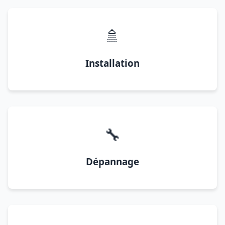
🚿
Installation
🔧
Dépannage