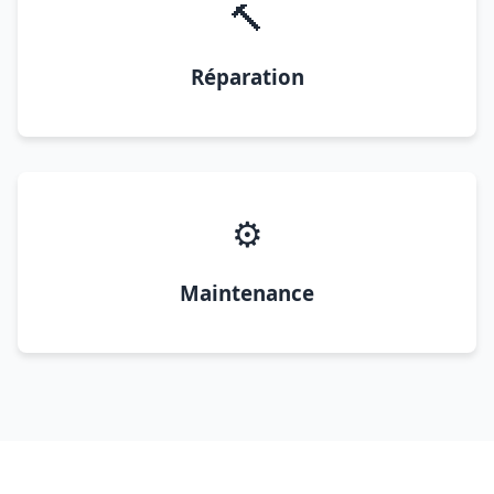
🔨
Réparation
⚙️
Maintenance