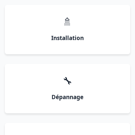
🚿
Installation
🔧
Dépannage