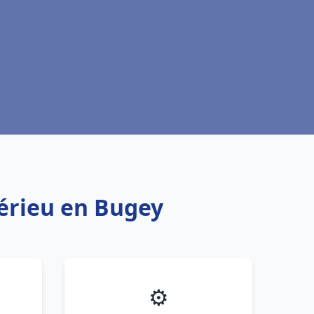
bérieu en Bugey
⚙️