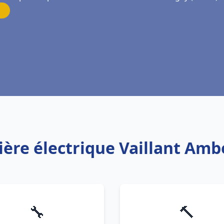
ière électrique Vaillant Am
🔧
🔨