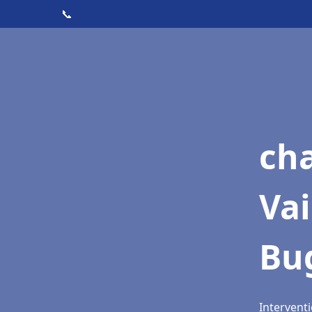
📞
cha
Vai
Bu
Intervent