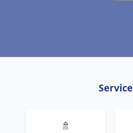
Service
🚿