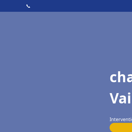
📞
cha
Vai
Interventi