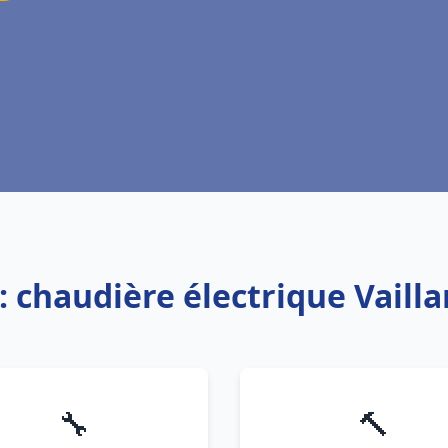
: chaudière électrique Vailla
🔧
🔨