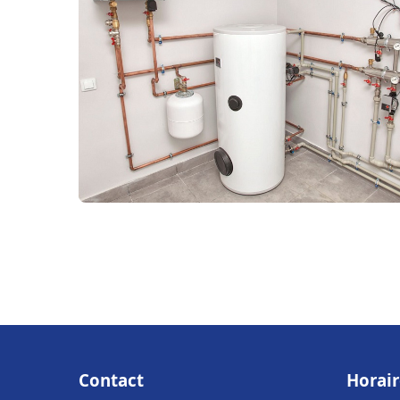
Contact
Horair