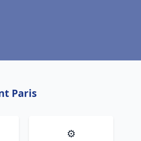
nt Paris
⚙️